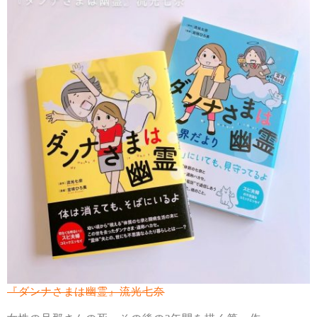
『ダンナさまは幽霊』流光七奈